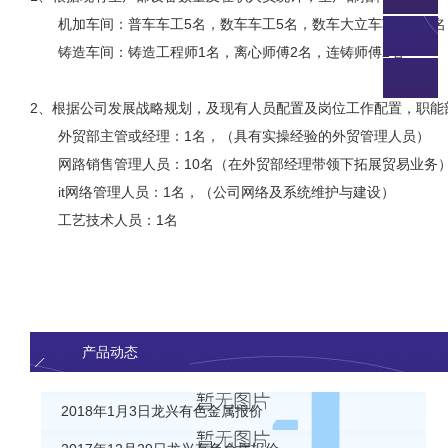
机加车间：普车车工5名，数车车工5名，数车大立车车工1人名
铸造车间：铸造工程师1名，离心师傅2名，连铸师傅2名
2、根据公司发展战略规划，及现有人员配置及岗位工作配置，职能
外贸部主管或经理：1名，（具有实操经验的外贸管理人员）
网路销售管理人员：10名（在外贸部经理带领下拓展贸易业务
it网络管理人员：1名，（公司网络及系统维护与建设）
工艺技术人员：1名
产品动态
2018年1月3日龙兴有色金属报价