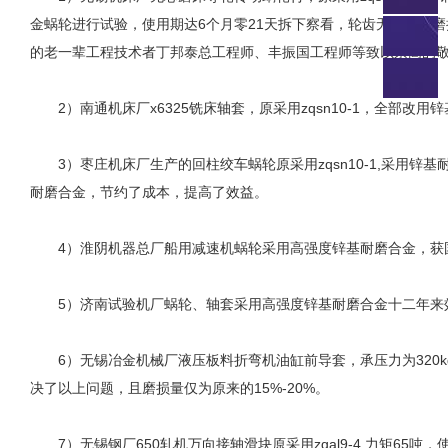
金蜗轮进行试验，使用期达6个月零21天拆下察看，轮齿无不正常
的老一辈工程技术者丁邦泰总工程师、丰振国工程师等致以崇高的
2）南通机床厂x6325铣床轴套，原采用zqsn10-1，全部改用
3）枣庄机床厂生产的回柱绞车蜗轮原采用zqsn10-1,采用
耐磨合金，节约了成本，提高了效益。
4）淮阴机器总厂船用减速机蜗轮采用高强度锌基耐磨合金，获
5）济南试验机厂蜗轮、轴套采用高强度锌基耐磨合金十二年来
6）无锡冶金机械厂液压板料折弯机油缸前导套，承压力为320kg/
决了以上问题，且磨损量仅为原来的15%-20%。
7）无锡钢厂650轧机万向接轴滑块原采用zqal9-4,力矩65