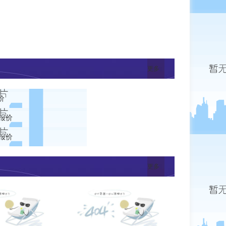
更多
价
属报价
属报价
更多