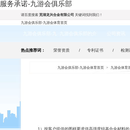
服务承诺-九游会俱乐部
请百度搜索
芜湖龙兴合金有限公司
关键词找到我们！
九游会俱乐部-九游会体育首页
九游会俱乐部-九
九游会俱乐部的介
公司资讯
热点推荐词：
游会体育首页
荣誉资质
绍
专利证书
检测
九游会俱乐部-九游会体育首页
>
九游会体育
1）按客户提供的图样要求供高强度锌基合金材料的