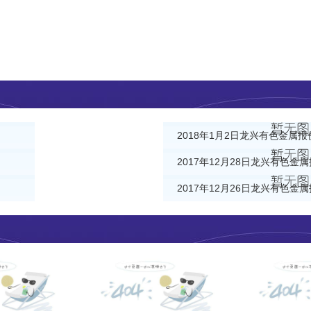
2018年1月2日龙兴有色金属报
2017年12月28日龙兴有色金
2017年12月26日龙兴有色金