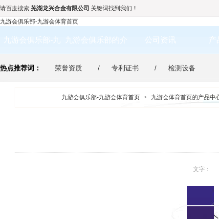
请百度搜索
芜湖龙兴合金有限公司
关键词找到我们！
九游会俱乐部-九游会体育首页
九游会俱乐部-九
九游会俱乐部的介
公司资讯
产
热点推荐词：
游会体育首页
荣誉资质
绍
专利证书
检测设备
九游会俱乐部-九游会体育首页
>
九游会体育首页的产品中
文字：