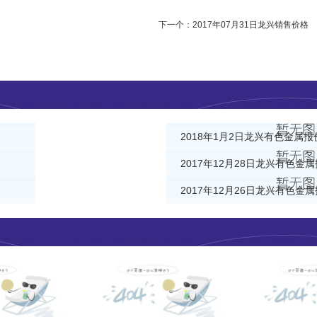
下一个：
2017年07月31日龙兴销售价格
2018年1月2日龙兴有色金属报
2017年12月28日龙兴有色金
2017年12月26日龙兴有色金