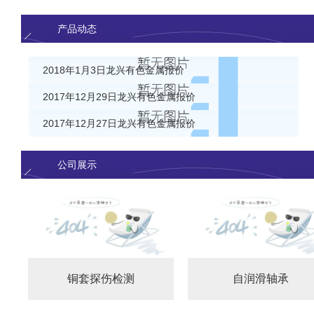
产品动态
2018年1月3日龙兴有色金属报价
2017年12月29日龙兴有色金属报价
2017年12月27日龙兴有色金属报价
公司展示
铜套探伤检测
自润滑轴承