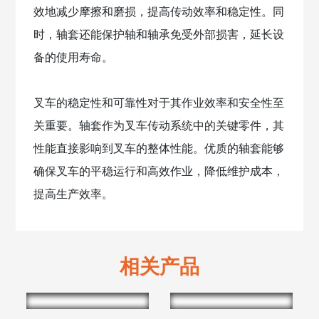
效地减少摩擦和磨损，提高传动效率和稳定性。同
资
讯
时，轴套还能保护轴和轴承免受外部损害，延长设
备的使用寿命。
九
游
会
叉车的稳定性和可靠性对于其作业效率和安全性至
体
关重要。轴套作为叉车传动系统中的关键零件，其
育
首
性能直接影响到叉车的整体性能。优质的轴套能够
页
确保叉车的平稳运行和高效作业，降低维护成本，
的
人
提高生产效率。
才
招
聘
相关产品
联
系
九