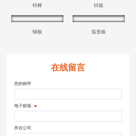
游
锌棒
锌板
会
俱
乐
部
铜板
弧形板
在线留言
您的称呼
电子邮箱
所在公司