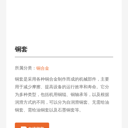
游
会
俱
乐
部
九
铜套
游
会
体
所属分类：
铜合金
育
首
铜套是采用各种铜合金制作而成的机械部件，主要
页
用于减少摩擦、提高设备的运行效率和寿命。它分
的
为多种类型，包括机用铜辊、铜轴承等，以及根据
产
润滑方式的不同，可以分为自润滑铜套、无需给油
品
中
心