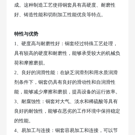
成。这种制造工艺使得铜套具有高硬度、耐磨性
资
讯
好、铸造性能和切削加工性能优良等特点。
九
特性与优势
游
会
1、硬度高与耐磨性好：铜套经过特殊工艺处理，
体
具有较高的硬度和耐磨性，能够承受较大的机械负
育
首
荷和摩擦磨损。
页
2、良好的润滑性能：在缺乏润滑剂和用水质润滑
的
人
剂条件下，铜套仍具有良好的滑动性和自润滑性
才
能，能够减少摩擦和磨损，提高设备的运行效率。
招
3、耐腐蚀性：铜套对大气、淡水和稀硫酸等具有
聘
良好的耐蚀性，能够在恶劣的工作环境中保持稳定
联
的性能。
系
4、易加工与连接：铜套容易加工和连接，可以节
九