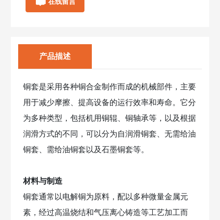
在线留言
九
游
会
体
育
产品描述
首
页
的
铜套是采用各种铜合金制作而成的机械部件，主要
解
用于减少摩擦、提高设备的运行效率和寿命。它分
决
方
为多种类型，包括机用铜辊、铜轴承等，以及根据
案
润滑方式的不同，可以分为自润滑铜套、无需给油
铜套、需给油铜套以及石墨铜套等。
项
目
案
材料与制造
例
铜套通常以电解铜为原料，配以多种微量金属元
新
素，经过高温烧结和气压离心铸造等工艺加工而
闻