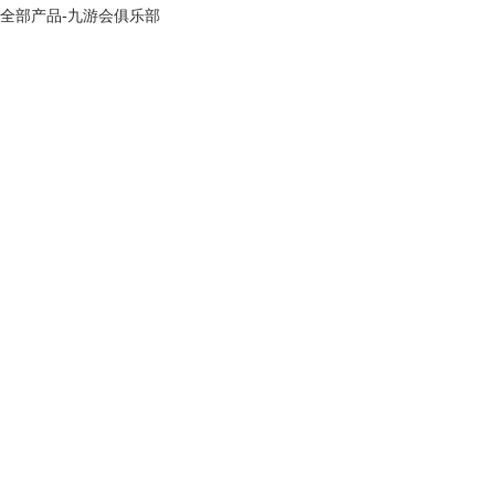
全部产品-九游会俱乐部