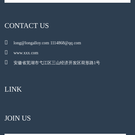
CONTACT US
long@longalloy.com
1114868@qq.com
www.xxx.com
安徽省芜湖市弋江区三山经济开发区荷形路1号
LINK
JOIN US