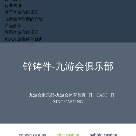
行业资讯
关于九游会俱乐部
九游会俱乐部的介绍
产品介绍
联系九游会俱乐部
加入九游会体育首页
锌铸件-九游会俱乐部
九游会俱乐部-九游会体育首页
CAST
ZINC CASTING
copper casting
zinc casting
babbitt casting