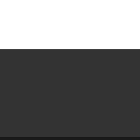
关于九游会俱乐部
九游会体育首页的产品中心
厂